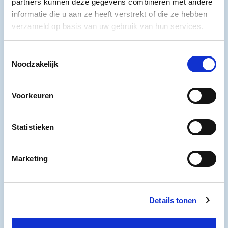
partners kunnen deze gegevens combineren met andere
informatie die u aan ze heeft verstrekt of die ze hebben
Ansicht-kortingskaart
verzameld op basis van uw gebruik van hun services.
Alleen geldig op vertoon van uw Ansicht-
€ 11,25
kortingskaart bij de kassa. Maximaal 2 personen.
Toestemmingsselectie
Noodzakelijk
Voorkeuren
Museumkaarthouders
Museumkaarten zijn bij de entree van het
Gratis
Statistieken
Watersnoodmuseum te koop.
Marketing
Rotterdampas
Gratis
Details tonen